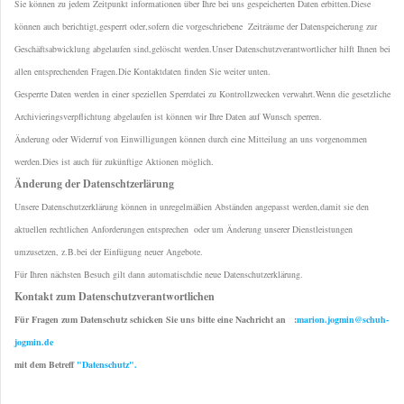
Sie können zu jedem Zeitpunkt informationen über Ihre bei uns gespeicherten Daten erbitten.Diese
können auch berichtigt,gesperrt oder,sofern die vorgeschriebene Zeiträume der Datenspeicherung zur
Geschäftsabwicklung abgelaufen sind,gelöscht werden.Unser Datenschutzverantwortlicher hilft Ihnen bei
allen entsprechenden Fragen.Die Kontaktdaten finden Sie weiter unten.
Gesperrte Daten werden in einer speziellen Sperrdatei zu Kontrollzwecken verwahrt.Wenn die gesetzliche
Archivieringsverpflichtung abgelaufen ist können wir Ihre Daten auf Wunsch sperren.
Änderung oder Widerruf von Einwilligungen können durch eine Mitteilung an uns vorgenommen
werden.Dies ist auch für zukünftige Aktionen möglich.
Änderung der Datenschtzerlärung
Unsere Datenschutzerklärung können in unregelmäßien Abständen angepasst werden,damit sie den
aktuellen rechtlichen Anforderungen entsprechen oder um Änderung unserer Dienstleistungen
umzusetzen, z.B.bei der Einfügung neuer Angebote.
Für Ihren nächsten Besuch gilt dann automatischdie neue Datenschutzerklärung.
Kontakt zum Datenschutzverantwortlichen
Für Fragen zum Datenschutz schicken Sie uns bitte eine Nachricht an :
marion.jogmin@schuh-
jogmin.de
mit dem Betreff
"Datenschutz".