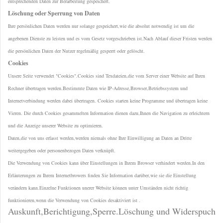
entsprechenden Daten zur Berarbeitung gespeichert.
Löschung oder Sperrung von Daten
Ihre persönlichen Daten werden nur solange gespeichert,wie die absolut notwendig ist um die
angebenen Dienste zu leisten und es vom Gesetz vorgeschrieben ist.Nach Ablauf dieser Fristen werden
die persönlichen Daten der Nutzer regelmäßig gesperrt oder gelöscht.
Cookies
Unsere Seite verwendet "Cookies".Cookies sind Texdateien,die vom Server einer Website auf Ihren
Rechner übertragen werden.Bestimmte Daten wie IP-Adresse,Browser,Betriebssystem und
Internetverbindung werden dabei übertragen. Cookies starten keine Programme und übertragen keine
Vieren. Die durch Cookies gesammelten Information dienen dazu,Ihnen die Navigation zu erleichtern
und die Anzeige unserer Website zu optimieren.
Daten,die von uns erfasst werden,werden niemals ohne Ihre Einwilligung an Daten an Dritte
weitergegeben oder personenbezogen Daten verknüpft.
Die Verwendung von Cookies kann über Einstellungen in Ihrem Browser verhindert werden.In den
Erläuterungen zu Ihrem Internetbrowers finden Sie Information darüber,wie sie die Einstellung
verändern kann.Einzelne Funktionen unerer Website können unter Umständen nicht richtig
funktionieren,wenn die Verwendung von Cookies desaktiviert ist .
Auskunft,Berichtigung,Sperre.Löschung und Widerspuch