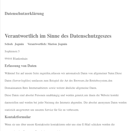
Datenschutzerklärung
Verantwortlich im Sinne des Datenschutzgeszes
Schuh Jogmin Verantwortlich: Marion Jogmin
Sophienstr.5
99444 Blankenhain
Erfassung von Daten
Während Sie auf unsere Seite zugreifen,erfassen wir automatisch Daten von allgemeiner Natur.Diese
Daten (Server-logfiles) umfassen zum Beispiel die Art des Browsers,ihr Betriebssystem,den
Domainnamen Ihres Internetanbieters sowie weitere ähnliche allgemeine Daten.
Diese Daten sind absolut Personen unabhängig und werden genutzt,um ihnen die Website korrekt
darzustellen und werden bei jeder Nutzung des Internetz abgerufen. Die absolut anonymen Daten werden
statistich ausgewertet um unseren Service für Sie zu verbessern.
Kontaktformular
Wenn sie uns über unsere Kontaktseite kontaktieren oder uns eine E-Mail schicken werden die